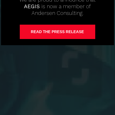
AEGIS
is now a member of
Andersen Consulting.
READ THE PRESS RELEASE