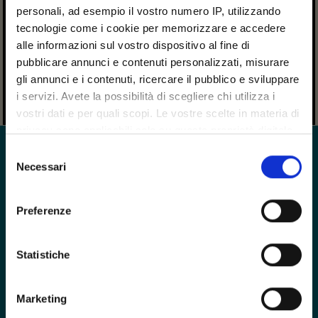
page
personali, ad esempio il vostro numero IP, utilizzando
AEGIS
is now a member of
tecnologie come i cookie per memorizzare e accedere
Andersen Consulting.
alle informazioni sul vostro dispositivo al fine di
pubblicare annunci e contenuti personalizzati, misurare
gli annunci e i contenuti, ricercare il pubblico e sviluppare
READ THE PRESS RELEASE
i servizi. Avete la possibilità di scegliere chi utilizza i
vostri dati e per quali scopi. Le vostre scelte in materia di
privacy sono applicabili solo su questa proprietà digitale
in cui avete effettuato le vostre scelte. È possibile
Selezione
modificare o revocare il proprio consenso in qualsiasi
Necessari
del
COOKIE
momento dalla Dichiarazione sui cookie o facendo clic
consenso
PRIVACY
sull'icona di attivazione della privacy.
Preferenze
WHISTLEBLOWING
Con il tuo consenso, vorremmo anche:
CORPORATE
EN
raccogliere informazioni sulla tua posizione
Statistiche
geografica, con un'approssimazione di qualche
SEGUICI SU:
metro,
Marketing
Identificare il tuo dispositivo, scansionandolo