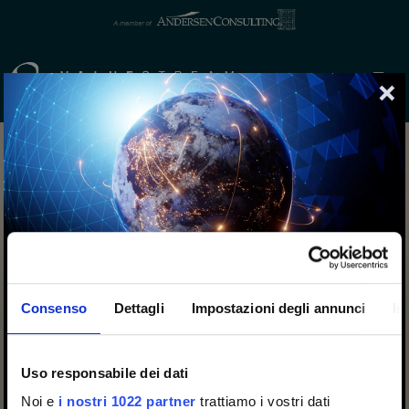
CONTENUTO NON
TROVATO
Consenso
Dettagli
Impostazioni degli annunci
In
Questo contenuto non è più disponibile.
Uso responsabile dei dati
Scopri le
offerte di lavoro attive
o torna all’
home
Noi e
i nostri 1022 partner
trattiamo i vostri dati
We are proud to announce that